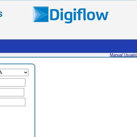
S
Manual Usuari