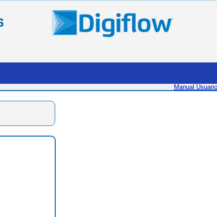
S
Manual Usuari